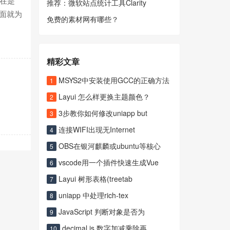
在是
推荐：微软站点统计工具Clarity
下面就为
免费的素材网有哪些？
精彩文章
MSYS2中安装使用GCC的正确方法
1
Layui 怎么样更换主题颜色？
2
3步教你如何修改uniapp but
3
连接WIFI出现无Internet
4
OBS在银河麒麟或ubuntu等核心
5
vscode用一个插件快速生成Vue
6
Layui 树形表格(treetab
7
uniapp 中处理rich-tex
8
JavaScript 判断对象是否为
9
decimal.js 数字加减乘除再
10