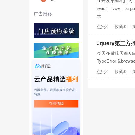
在开发某些项目时
react、 vue、
广告招募
大
点赞:0
收藏:0
Jquery第三方插件
今天在做聊天室功
TypeError:$.b
点赞:0
收藏:0