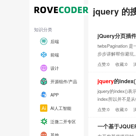
jquery 
知识分类
jQuery分页插件
后端
twbsPagina
步步讲解帮你避坑。 
前端
点赞:0
收藏:0
设计
jquery
的ind
开源组件/产品
jquery的ind
APP
index所以并不是从0开
AI人工智能
点赞:0
收藏:0
泛微二开专区
一个基于JQU
其他