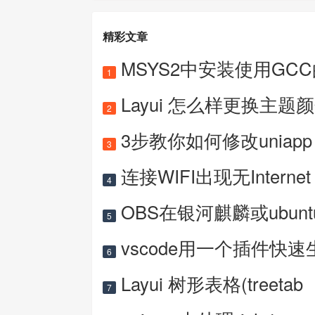
精彩文章
MSYS2中安装使用GC
1
Layui 怎么样更换主题
2
3步教你如何修改uniapp 
3
连接WIFI出现无Internet
4
OBS在银河麒麟或ubun
5
vscode用一个插件快速
6
Layui 树形表格(treetab
7