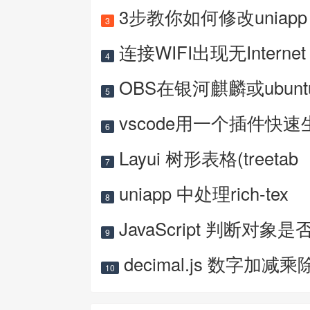
3步教你如何修改uniapp 
3
连接WIFI出现无Internet
4
OBS在银河麒麟或ubun
5
vscode用一个插件快速
6
Layui 树形表格(treetab
7
uniapp 中处理rich-tex
8
JavaScript 判断对象是
9
decimal.js 数字加减乘
10