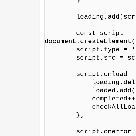
        }

        loading.add(scriptConfig.url);

        const script = 
document.createElement(
        script.type = 'text/javascript';

        script.src = scriptConfig.url;

        script.onload = function () {

            loading.delete(scriptConfig.url);

            loaded.add(scriptConfig.url);

            completed++;

            checkAllLoaded();

        };

        script.onerror = function () {
