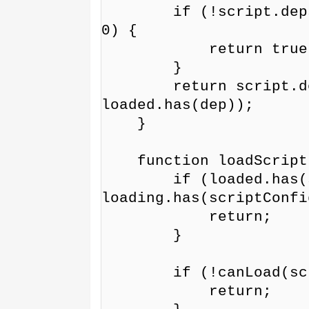
        if (!script.deps || script.deps.length === 
0) {

            return true;

        }

        return script.deps.every(dep => 
loaded.has(dep));

    }

    function loadScript(scriptConfig) {

        if (loaded.has(scriptConfig.url) || 
loading.has(scriptConfi
            return;

        }

        if (!canLoad(scriptConfig)) {

            return;
