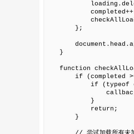
            loading.delete(scriptConfig.url);

            completed++;

            checkAllLoaded();

        };

        document.head.appendChild(script);

    }

    function checkAllLoaded() {

        if (completed >= scripts.length) {

            if (typeof callback === 'function') {

                callback();

            }

            return;

        }

        // 尝试加载所有未加载且满足依赖条件的脚本
