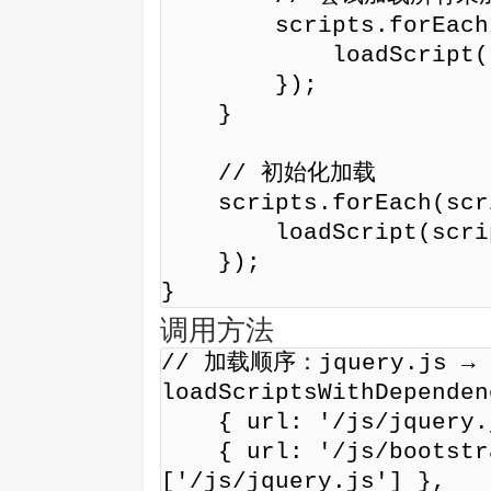
        scripts.forEach(script => {

            loadScript(script);

        });

    }

    // 初始化加载

    scripts.forEach(script => {

        loadScript(script);

    });

}
调用方法
// 加载顺序：jquery.js → bo
loadScriptsWithDependen
    { url: '/js/jquery.js', deps: [] },

    { url: '/js/bootstrap.js', deps: 
['/js/jquery.js'] },
