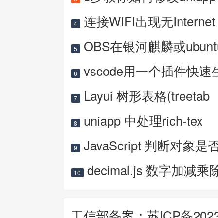
连接WIFI出现无Internet
4
OBS在银河麒麟或ubun
5
vscode用一个插件快速
6
Layui 树形表格(treetab
7
uniapp 中处理rich-tex
8
JavaScript 判断对象是
9
decimal.js 数字加减乘
10
工信部备案：
苏ICP备2023