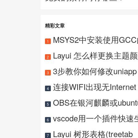
精彩文章
MSYS2中安装使用GC
1
Layui 怎么样更换主题
2
3步教你如何修改uniapp 
3
连接WIFI出现无Internet
4
OBS在银河麒麟或ubun
5
vscode用一个插件快速
6
Layui 树形表格(treetab
7