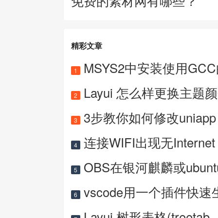
免费的素材网有哪些？
精彩文章
MSYS2中安装使用GC
1
Layui 怎么样更换主题
2
3步教你如何修改uniapp 
3
连接WIFI出现无Internet
4
OBS在银河麒麟或ubun
5
vscode用一个插件快速
6
Layui 树形表格(treetab