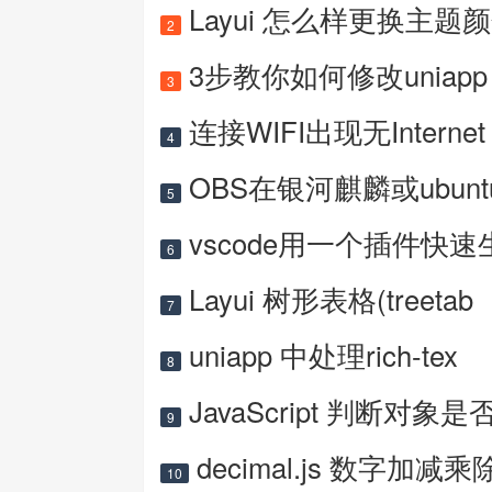
Layui 怎么样更换主题
2
3步教你如何修改uniapp 
3
连接WIFI出现无Internet
4
OBS在银河麒麟或ubun
5
vscode用一个插件快速
6
Layui 树形表格(treetab
7
uniapp 中处理rich-tex
8
JavaScript 判断对象是
9
decimal.js 数字加减乘
10