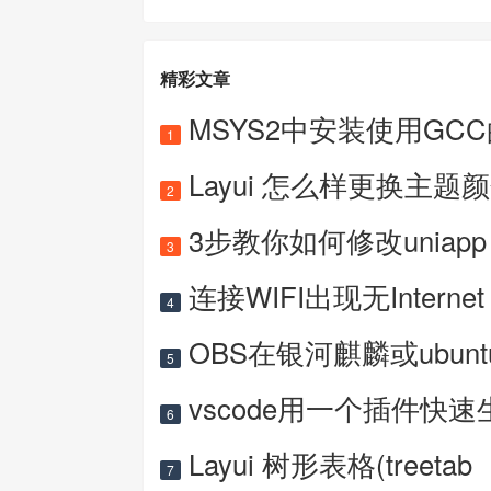
精彩文章
MSYS2中安装使用GC
1
Layui 怎么样更换主题
2
3步教你如何修改uniapp 
3
连接WIFI出现无Internet
4
OBS在银河麒麟或ubun
5
vscode用一个插件快速
6
Layui 树形表格(treetab
7