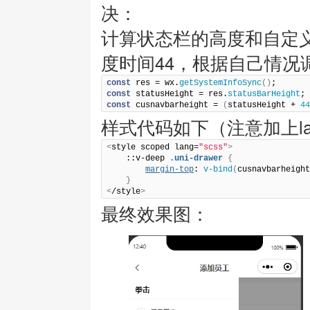
决：
计算状态栏的高度和自定义
度时间44，根据自己情况
const
 res = wx.
getSystemInfoSync
(
)
const
 statusHeight = res.
statusBarHeight
;
const
 cusnavbarheight = 
(
statusHeight + 
44
样式代码如下（注意加上lang
<
style scoped lang=
"scss"
>
    ::v-deep 
.uni-drawer
{
margin-top
: 
v-bind
(
cusnavbarheight
}
<
/style
>
最终效果图：