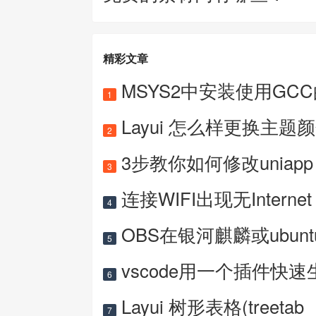
精彩文章
MSYS2中安装使用GC
1
Layui 怎么样更换主题
2
3步教你如何修改uniapp 
3
连接WIFI出现无Internet
4
OBS在银河麒麟或ubun
5
vscode用一个插件快速
6
Layui 树形表格(treetab
7