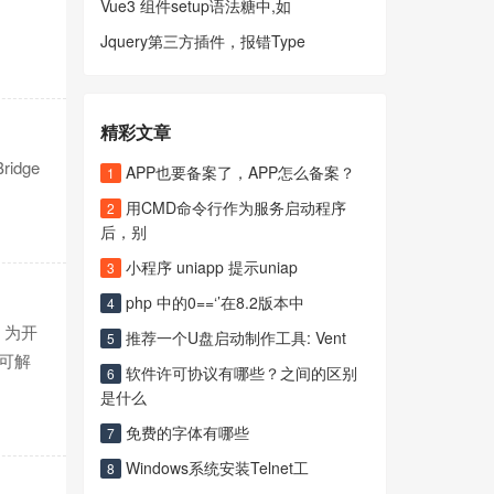
Vue3 组件setup语法糖中,如
Jquery第三方插件，报错Type
精彩文章
idge
APP也要备案了，APP怎么备案？
1
用CMD命令行作为服务启动程序
2
后，别
小程序 uniapp 提示uniap
3
php 中的0==‘’在8.2版本中
4
，为开
推荐一个U盘启动制作工具: Vent
5
可解
软件许可协议有哪些？之间的区别
6
是什么
免费的字体有哪些
7
Windows系统安装Telnet工
8