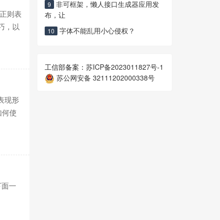
非可框架，懒人接口生成器应用发
9
和正则表
布，让
巧，以
字体不能乱用小心侵权？
10
工信部备案：
苏ICP备2023011827号-1
苏公网安备 32111202000338号
表现形
如何使
下面一